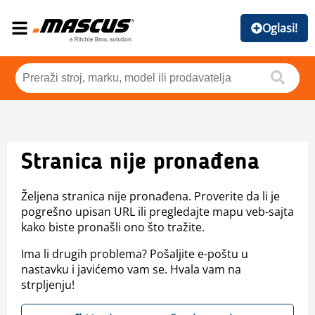
Oglasi!
Stranica nije pronađena
Željena stranica nije pronađena. Proverite da li je
pogrešno upisan URL ili pregledajte mapu veb-sajta
kako biste pronašli ono što tražite.
Ima li drugih problema? Pošaljite e-poštu u
nastavku i javićemo vam se. Hvala vam na
strpljenju!