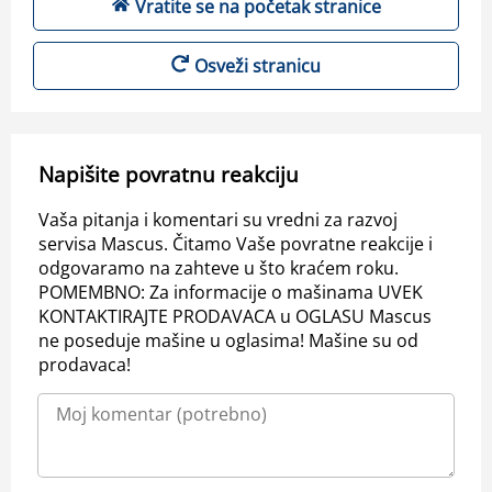
Vratite se na početak stranice
Osveži stranicu
Napišite povratnu reakciju
Vaša pitanja i komentari su vredni za razvoj
servisa Mascus. Čitamo Vaše povratne reakcije i
odgovaramo na zahteve u što kraćem roku.
POMEMBNO: Za informacije o mašinama UVEK
KONTAKTIRAJTE PRODAVACA u OGLASU Mascus
ne poseduje mašine u oglasima! Mašine su od
prodavaca!