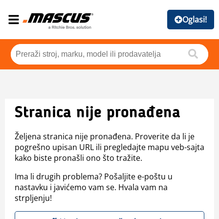
Oglasi!
Stranica nije pronađena
Željena stranica nije pronađena. Proverite da li je
pogrešno upisan URL ili pregledajte mapu veb-sajta
kako biste pronašli ono što tražite.
Ima li drugih problema? Pošaljite e-poštu u
nastavku i javićemo vam se. Hvala vam na
strpljenju!