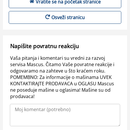
Vratite se na početak stranice
Osveži stranicu
Napišite povratnu reakciju
Vaša pitanja i komentari su vredni za razvoj
servisa Mascus. Čitamo Vaše povratne reakcije i
odgovaramo na zahteve u što kraćem roku.
POMEMBNO: Za informacije o mašinama UVEK
KONTAKTIRAJTE PRODAVACA u OGLASU Mascus
ne poseduje mašine u oglasima! Mašine su od
prodavaca!