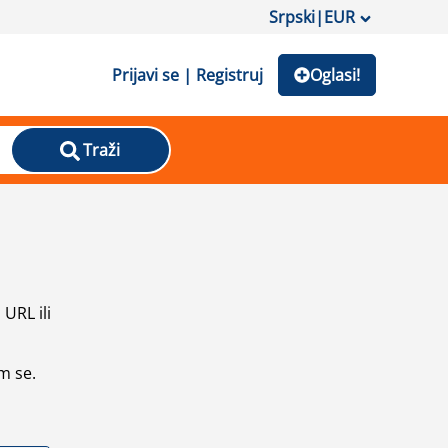
Srpski
|
EUR
Prijavi se | Registruj
Oglasi!
Traži
URL ili
m se.