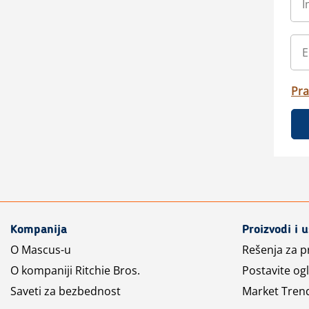
Pra
Kompanija
Proizvodi i 
O Mascus-u
Rešenja za 
O kompaniji Ritchie Bros.
Postavite og
Saveti za bezbednost
Market Tren