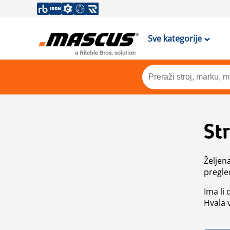
Sve kategorije
St
Željen
pregle
Ima li
Hvala 