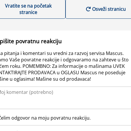
Vratite se na početak
Osveži stranicu
stranice
pišite povratnu reakciju
a pitanja i komentari su vredni za razvoj servisa Mascus.
amo Vaše povratne reakcije i odgovaramo na zahteve u što
ćem roku. POMEMBNO: Za informacije o mašinama UVEK
NTAKTIRAJTE PRODAVACA u OGLASU Mascus ne poseduje
ine u oglasima! Mašine su od prodavaca!
Želim odgovor na moju povratnu reakciju.