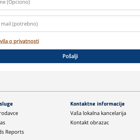
vila o privatnosti
Pošalji
usluge
Kontaktne informacije
prodavce
Vaša lokalna kancelarija
las
Kontakt obrazac
ds Reports