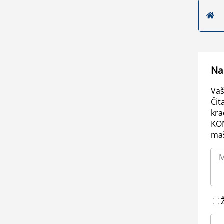
Na
Vaš
Čit
kra
KO
maš