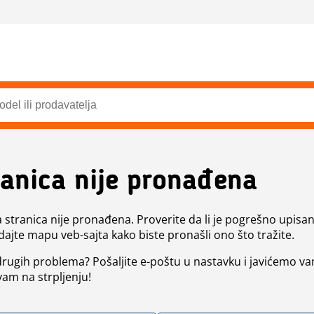
ranica nije pronađena
a stranica nije pronađena. Proverite da li je pogrešno upisan 
dajte mapu veb-sajta kako biste pronašli ono što tražite.
 drugih problema? Pošaljite e-poštu u nastavku i javićemo va
vam na strpljenju!