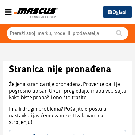
Oglasi!
Stranica nije pronađena
Željena stranica nije pronađena. Proverite da li je
pogrešno upisan URL ili pregledajte mapu veb-sajta
kako biste pronašli ono što tražite.
Ima li drugih problema? Pošaljite e-poštu u
nastavku i javićemo vam se. Hvala vam na
strpljenju!