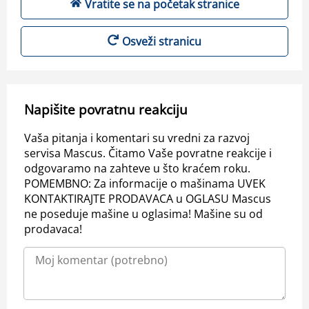
Vratite se na početak stranice
Osveži stranicu
Napišite povratnu reakciju
Vaša pitanja i komentari su vredni za razvoj
servisa Mascus. Čitamo Vaše povratne reakcije i
odgovaramo na zahteve u što kraćem roku.
POMEMBNO: Za informacije o mašinama UVEK
KONTAKTIRAJTE PRODAVACA u OGLASU Mascus
ne poseduje mašine u oglasima! Mašine su od
prodavaca!