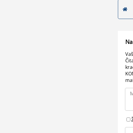
Na
Vaš
Čit
kra
KO
maš