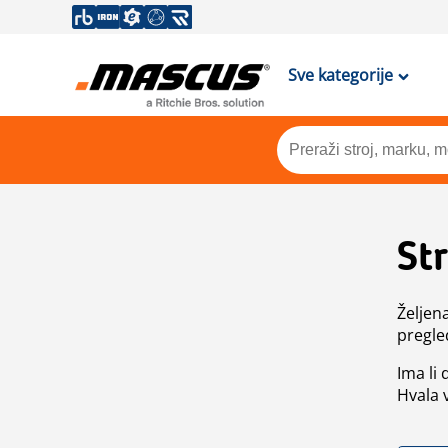
Sve kategorije
St
Željen
pregle
Ima li
Hvala 