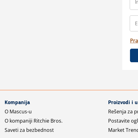
Pra
Kompanija
Proizvodi i 
O Mascus-u
Rešenja za 
O kompaniji Ritchie Bros.
Postavite og
Saveti za bezbednost
Market Tren