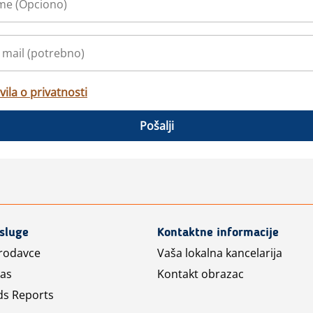
vila o privatnosti
Pošalji
usluge
Kontaktne informacije
prodavce
Vaša lokalna kancelarija
las
Kontakt obrazac
ds Reports