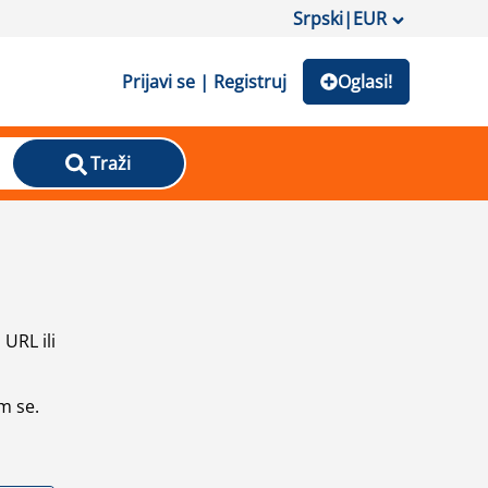
Srpski
|
EUR
Prijavi se | Registruj
Oglasi!
Traži
URL ili
m se.