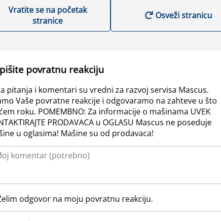
Vratite se na početak
Osveži stranicu
stranice
pišite povratnu reakciju
a pitanja i komentari su vredni za razvoj servisa Mascus.
amo Vaše povratne reakcije i odgovaramo na zahteve u što
ćem roku. POMEMBNO: Za informacije o mašinama UVEK
NTAKTIRAJTE PRODAVACA u OGLASU Mascus ne poseduje
ine u oglasima! Mašine su od prodavaca!
Želim odgovor na moju povratnu reakciju.