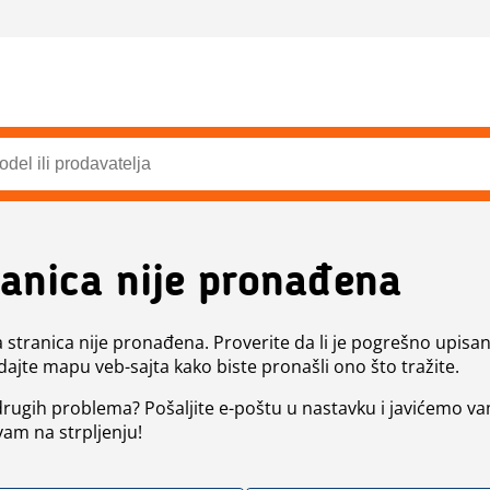
ranica nije pronađena
a stranica nije pronađena. Proverite da li je pogrešno upisan 
dajte mapu veb-sajta kako biste pronašli ono što tražite.
 drugih problema? Pošaljite e-poštu u nastavku i javićemo va
vam na strpljenju!