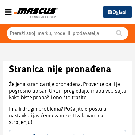
Oglasi!
Stranica nije pronađena
Željena stranica nije pronađena. Proverite da li je
pogrešno upisan URL ili pregledajte mapu veb-sajta
kako biste pronašli ono što tražite.
Ima li drugih problema? Pošaljite e-poštu u
nastavku i javićemo vam se. Hvala vam na
strpljenju!