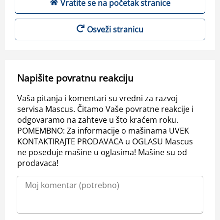
Vratite se na početak stranice
Osveži stranicu
Napišite povratnu reakciju
Vaša pitanja i komentari su vredni za razvoj
servisa Mascus. Čitamo Vaše povratne reakcije i
odgovaramo na zahteve u što kraćem roku.
POMEMBNO: Za informacije o mašinama UVEK
KONTAKTIRAJTE PRODAVACA u OGLASU Mascus
ne poseduje mašine u oglasima! Mašine su od
prodavaca!