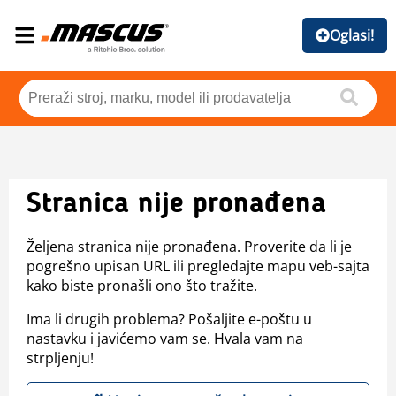
Oglasi!
Stranica nije pronađena
Željena stranica nije pronađena. Proverite da li je
pogrešno upisan URL ili pregledajte mapu veb-sajta
kako biste pronašli ono što tražite.
Ima li drugih problema? Pošaljite e-poštu u
nastavku i javićemo vam se. Hvala vam na
strpljenju!