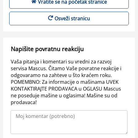
Vratite se na početak stranice
Osveži stranicu
Napišite povratnu reakciju
Vaša pitanja i komentari su vredni za razvoj
servisa Mascus. Čitamo Vaše povratne reakcije i
odgovaramo na zahteve u što kraćem roku.
POMEMBNO: Za informacije o mašinama UVEK
KONTAKTIRAJTE PRODAVACA u OGLASU Mascus
ne poseduje mašine u oglasima! Mašine su od
prodavaca!