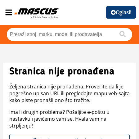
Oglasi!
Stranica nije pronađena
Željena stranica nije pronađena. Proverite da li je
pogrešno upisan URL ili pregledajte mapu veb-sajta
kako biste pronašli ono što tražite.
Ima li drugih problema? Pošaljite e-poštu u
nastavku i javićemo vam se. Hvala vam na
strpljenju!