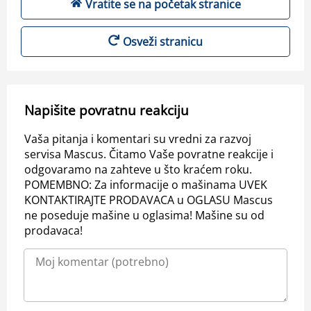
Vratite se na početak stranice
Osveži stranicu
Napišite povratnu reakciju
Vaša pitanja i komentari su vredni za razvoj
servisa Mascus. Čitamo Vaše povratne reakcije i
odgovaramo na zahteve u što kraćem roku.
POMEMBNO: Za informacije o mašinama UVEK
KONTAKTIRAJTE PRODAVACA u OGLASU Mascus
ne poseduje mašine u oglasima! Mašine su od
prodavaca!