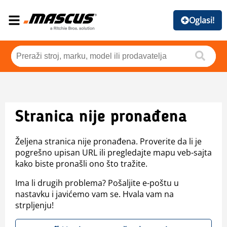
Oglasi!
Stranica nije pronađena
Željena stranica nije pronađena. Proverite da li je
pogrešno upisan URL ili pregledajte mapu veb-sajta
kako biste pronašli ono što tražite.
Ima li drugih problema? Pošaljite e-poštu u
nastavku i javićemo vam se. Hvala vam na
strpljenju!