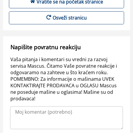
Vratite se na početak stranice
Osveži stranicu
Napišite povratnu reakciju
Vaša pitanja i komentari su vredni za razvoj
servisa Mascus. Čitamo Vaše povratne reakcije i
odgovaramo na zahteve u što kraćem roku.
POMEMBNO: Za informacije o mašinama UVEK
KONTAKTIRAJTE PRODAVACA u OGLASU Mascus
ne poseduje mašine u oglasima! Mašine su od
prodavaca!