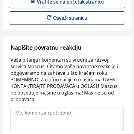
Vratite se na početak stranice
Osveži stranicu
Napišite povratnu reakciju
Vaša pitanja i komentari su vredni za razvoj
servisa Mascus. Čitamo Vaše povratne reakcije i
odgovaramo na zahteve u što kraćem roku.
POMEMBNO: Za informacije o mašinama UVEK
KONTAKTIRAJTE PRODAVACA u OGLASU Mascus
ne poseduje mašine u oglasima! Mašine su od
prodavaca!