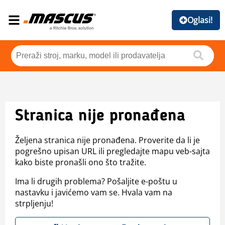
Oglasi!
Stranica nije pronađena
Željena stranica nije pronađena. Proverite da li je
pogrešno upisan URL ili pregledajte mapu veb-sajta
kako biste pronašli ono što tražite.
Ima li drugih problema? Pošaljite e-poštu u
nastavku i javićemo vam se. Hvala vam na
strpljenju!