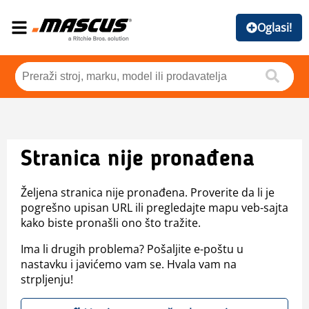
Oglasi!
Stranica nije pronađena
Željena stranica nije pronađena. Proverite da li je
pogrešno upisan URL ili pregledajte mapu veb-sajta
kako biste pronašli ono što tražite.
Ima li drugih problema? Pošaljite e-poštu u
nastavku i javićemo vam se. Hvala vam na
strpljenju!