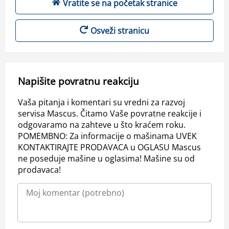
Vratite se na početak stranice
Osveži stranicu
Napišite povratnu reakciju
Vaša pitanja i komentari su vredni za razvoj
servisa Mascus. Čitamo Vaše povratne reakcije i
odgovaramo na zahteve u što kraćem roku.
POMEMBNO: Za informacije o mašinama UVEK
KONTAKTIRAJTE PRODAVACA u OGLASU Mascus
ne poseduje mašine u oglasima! Mašine su od
prodavaca!