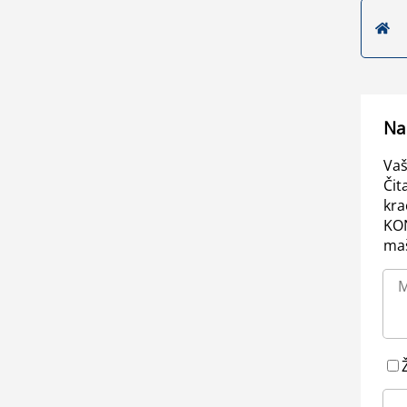
Na
Vaš
Čit
kra
KO
maš