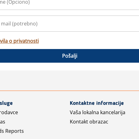
vila o privatnosti
Pošalji
usluge
Kontaktne informacije
prodavce
Vaša lokalna kancelarija
las
Kontakt obrazac
ds Reports