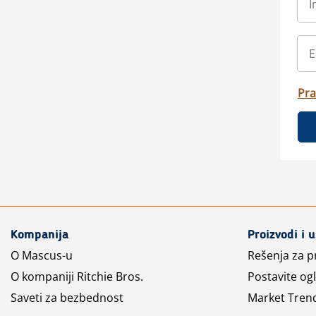
Pra
Kompanija
Proizvodi i 
O Mascus-u
Rešenja za 
O kompaniji Ritchie Bros.
Postavite og
Saveti za bezbednost
Market Tren