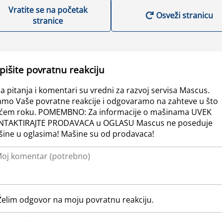
Vratite se na početak
Osveži stranicu
stranice
pišite povratnu reakciju
a pitanja i komentari su vredni za razvoj servisa Mascus.
amo Vaše povratne reakcije i odgovaramo na zahteve u što
ćem roku. POMEMBNO: Za informacije o mašinama UVEK
NTAKTIRAJTE PRODAVACA u OGLASU Mascus ne poseduje
ine u oglasima! Mašine su od prodavaca!
Želim odgovor na moju povratnu reakciju.