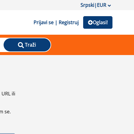
Srpski
|
EUR
Prijavi se | Registruj
Oglasi!
Traži
URL ili
m se.