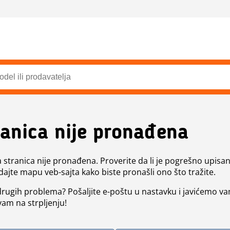
ranica nije pronađena
a stranica nije pronađena. Proverite da li je pogrešno upisan 
dajte mapu veb-sajta kako biste pronašli ono što tražite.
 drugih problema? Pošaljite e-poštu u nastavku i javićemo va
vam na strpljenju!