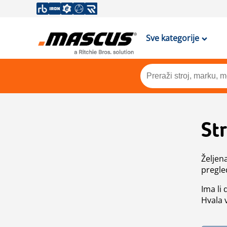
Sve kategorije
St
Željen
pregle
Ima li
Hvala 