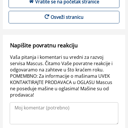
Vratite se na početak stranice
Osveži stranicu
Napišite povratnu reakciju
Vaša pitanja i komentari su vredni za razvoj
servisa Mascus. Čitamo Vaše povratne reakcije i
odgovaramo na zahteve u što kraćem roku.
POMEMBNO: Za informacije o mašinama UVEK
KONTAKTIRAJTE PRODAVACA u OGLASU Mascus
ne poseduje mašine u oglasima! Mašine su od
prodavaca!