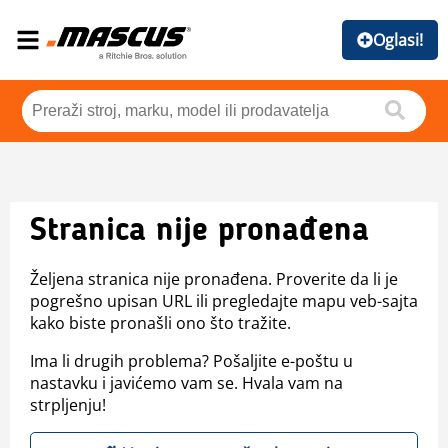
Oglasi!
Stranica nije pronađena
Željena stranica nije pronađena. Proverite da li je
pogrešno upisan URL ili pregledajte mapu veb-sajta
kako biste pronašli ono što tražite.
Ima li drugih problema? Pošaljite e-poštu u
nastavku i javićemo vam se. Hvala vam na
strpljenju!