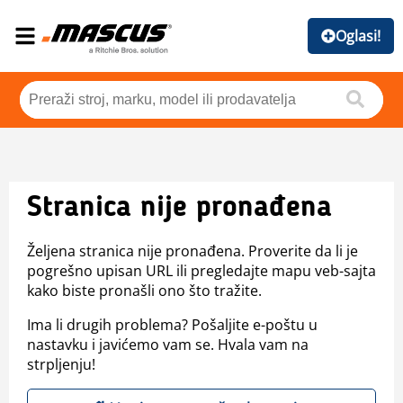
Oglasi!
Stranica nije pronađena
Željena stranica nije pronađena. Proverite da li je
pogrešno upisan URL ili pregledajte mapu veb-sajta
kako biste pronašli ono što tražite.
Ima li drugih problema? Pošaljite e-poštu u
nastavku i javićemo vam se. Hvala vam na
strpljenju!