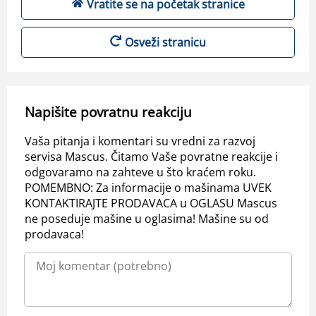
Vratite se na početak stranice
Osveži stranicu
Napišite povratnu reakciju
Vaša pitanja i komentari su vredni za razvoj
servisa Mascus. Čitamo Vaše povratne reakcije i
odgovaramo na zahteve u što kraćem roku.
POMEMBNO: Za informacije o mašinama UVEK
KONTAKTIRAJTE PRODAVACA u OGLASU Mascus
ne poseduje mašine u oglasima! Mašine su od
prodavaca!