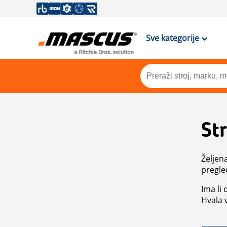
Sve kategorije
St
Željen
pregle
Ima li
Hvala 