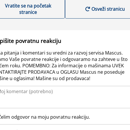
Vratite se na početak
Osveži stranicu
stranice
pišite povratnu reakciju
a pitanja i komentari su vredni za razvoj servisa Mascus.
amo Vaše povratne reakcije i odgovaramo na zahteve u što
ćem roku. POMEMBNO: Za informacije o mašinama UVEK
NTAKTIRAJTE PRODAVACA u OGLASU Mascus ne poseduje
ine u oglasima! Mašine su od prodavaca!
Želim odgovor na moju povratnu reakciju.