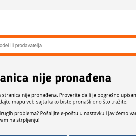
ranica nije pronađena
a stranica nije pronađena. Proverite da li je pogrešno upisan 
dajte mapu veb-sajta kako biste pronašli ono što tražite.
 drugih problema? Pošaljite e-poštu u nastavku i javićemo va
vam na strpljenju!