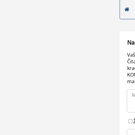
Na
Vaš
Čit
kra
KO
maš