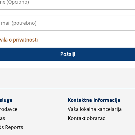
vila o privatnosti
Pošalji
usluge
Kontaktne informacije
prodavce
Vaša lokalna kancelarija
las
Kontakt obrazac
ds Reports