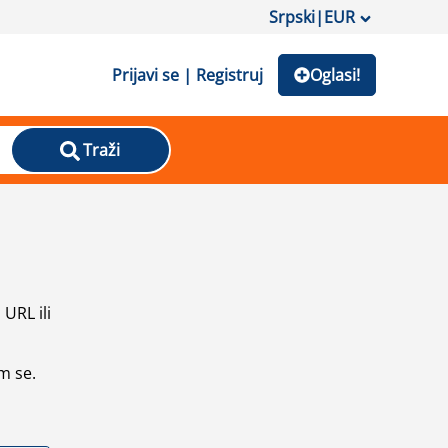
Srpski
|
EUR
Prijavi se | Registruj
Oglasi!
Traži
URL ili
m se.