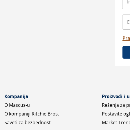
Pra
Kompanija
Proizvodi i 
O Mascus-u
Rešenja za 
O kompaniji Ritchie Bros.
Postavite og
Saveti za bezbednost
Market Tren