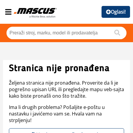
Oglasi!
Stranica nije pronađena
Željena stranica nije pronađena. Proverite da li je
pogrešno upisan URL ili pregledajte mapu veb-sajta
kako biste pronašli ono što tražite.
Ima li drugih problema? Pošaljite e-poštu u
nastavku i javićemo vam se. Hvala vam na
strpljenju!