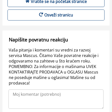
Vratite se na početak stranice
Osveži stranicu
Napišite povratnu reakciju
Vaša pitanja i komentari su vredni za razvoj
servisa Mascus. Čitamo Vaše povratne reakcije i
odgovaramo na zahteve u što kraćem roku.
POMEMBNO: Za informacije o mašinama UVEK
KONTAKTIRAJTE PRODAVACA u OGLASU Mascus
ne poseduje mašine u oglasima! Mašine su od
prodavaca!