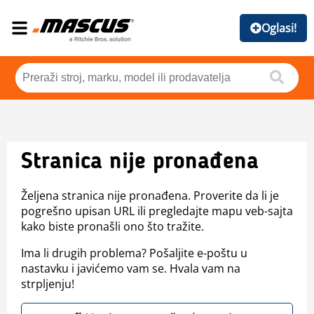
Oglasi!
Stranica nije pronađena
Željena stranica nije pronađena. Proverite da li je
pogrešno upisan URL ili pregledajte mapu veb-sajta
kako biste pronašli ono što tražite.
Ima li drugih problema? Pošaljite e-poštu u
nastavku i javićemo vam se. Hvala vam na
strpljenju!