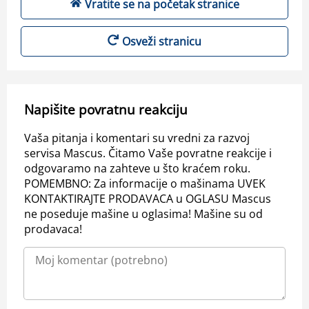
Vratite se na početak stranice
Osveži stranicu
Napišite povratnu reakciju
Vaša pitanja i komentari su vredni za razvoj
servisa Mascus. Čitamo Vaše povratne reakcije i
odgovaramo na zahteve u što kraćem roku.
POMEMBNO: Za informacije o mašinama UVEK
KONTAKTIRAJTE PRODAVACA u OGLASU Mascus
ne poseduje mašine u oglasima! Mašine su od
prodavaca!