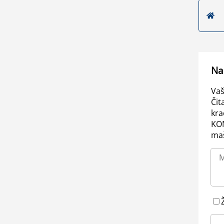
Na
Vaš
Čit
kra
KO
maš