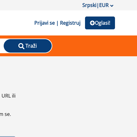
Srpski
|
EUR
Prijavi se | Registruj
Oglasi!
Traži
URL ili
m se.