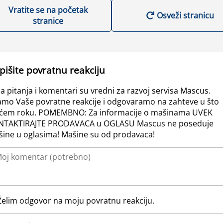
Vratite se na početak
Osveži stranicu
stranice
pišite povratnu reakciju
a pitanja i komentari su vredni za razvoj servisa Mascus.
amo Vaše povratne reakcije i odgovaramo na zahteve u što
ćem roku. POMEMBNO: Za informacije o mašinama UVEK
NTAKTIRAJTE PRODAVACA u OGLASU Mascus ne poseduje
ine u oglasima! Mašine su od prodavaca!
Želim odgovor na moju povratnu reakciju.