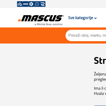
Sve kategorije
St
Željen
pregle
Ima li
Hvala 