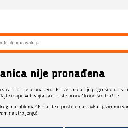
ranica nije pronađena
a stranica nije pronađena. Proverite da li je pogrešno upisan 
dajte mapu veb-sajta kako biste pronašli ono što tražite.
 drugih problema? Pošaljite e-poštu u nastavku i javićemo va
vam na strpljenju!