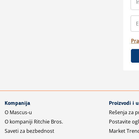
Pra
Kompanija
Proizvodi i 
O Mascus-u
Rešenja za 
O kompaniji Ritchie Bros.
Postavite og
Saveti za bezbednost
Market Tren