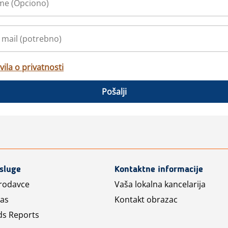
vila o privatnosti
Pošalji
usluge
Kontaktne informacije
prodavce
Vaša lokalna kancelarija
las
Kontakt obrazac
ds Reports