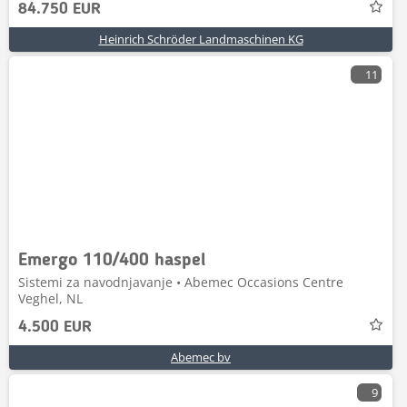
84.750 EUR
Heinrich Schröder Landmaschinen KG
11
Emergo 110/400 haspel
Sistemi za navodnjavanje • Abemec Occasions Centre
Veghel, NL
4.500 EUR
Abemec bv
9