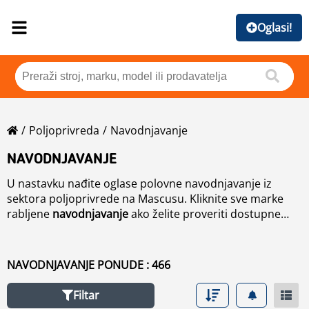
Oglasi!
Poljoprivreda
Navodnjavanje
NAVODNJAVANJE
U nastavku nađite oglase polovne navodnjavanje iz
sektora poljoprivrede na Mascusu. Kliknite sve marke
rabljene
navodnjavanje
ako želite proveriti dostupne
polovne navodnjavanje mašine razvrstene po marki ili
smanjite rezultate potraživanja rabljene navodnjavanje
sa korištenjem navigacije na lijevoj strani.
NAVODNJAVANJE PONUDE : 466
Filtar