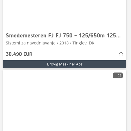
Smedemesteren FJ FJ 750 - 125/650m 125mm pl 125x6
Sistemi za navodnjavanje • 2018 • Tinglev, DK
30.490 EUR
Brovig Maskiner Aps
21