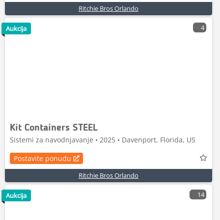
Ritchie Bros Orlando
4
Aukcija
Kit Containers STEEL
Sistemi za navodnjavanje • 2025 • Davenport, Florida, US
Postavite ponudu
Ritchie Bros Orlando
14
Aukcija