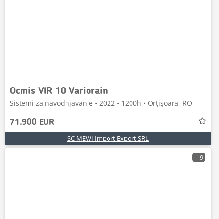
Ocmis VIR 10 Variorain
Sistemi za navodnjavanje • 2022 • 1200h • Orţişoara, RO
71.900 EUR
SC MEWI Import Export SRL
9