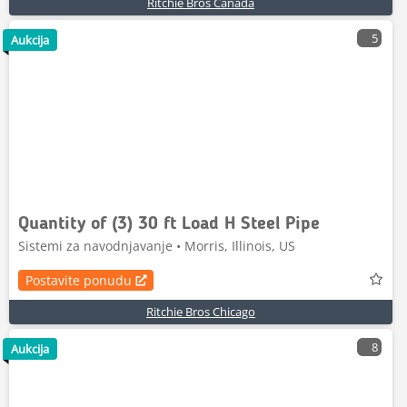
Ritchie Bros Canada
5
Aukcija
Quantity of (3) 30 ft Load H Steel Pipe
Sistemi za navodnjavanje • Morris, Illinois, US
Postavite ponudu
Ritchie Bros Chicago
8
Aukcija