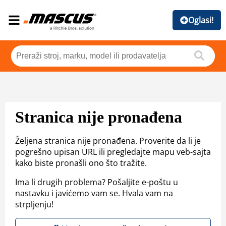
Oglasi!
Stranica nije pronađena
Željena stranica nije pronađena. Proverite da li je
pogrešno upisan URL ili pregledajte mapu veb-sajta
kako biste pronašli ono što tražite.
Ima li drugih problema? Pošaljite e-poštu u
nastavku i javićemo vam se. Hvala vam na
strpljenju!