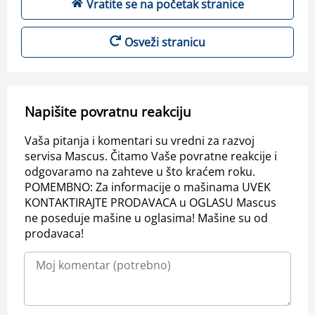
Vratite se na početak stranice
Osveži stranicu
Napišite povratnu reakciju
Vaša pitanja i komentari su vredni za razvoj
servisa Mascus. Čitamo Vaše povratne reakcije i
odgovaramo na zahteve u što kraćem roku.
POMEMBNO: Za informacije o mašinama UVEK
KONTAKTIRAJTE PRODAVACA u OGLASU Mascus
ne poseduje mašine u oglasima! Mašine su od
prodavaca!