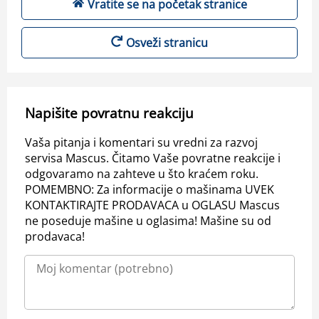
Vratite se na početak stranice
Osveži stranicu
Napišite povratnu reakciju
Vaša pitanja i komentari su vredni za razvoj
servisa Mascus. Čitamo Vaše povratne reakcije i
odgovaramo na zahteve u što kraćem roku.
POMEMBNO: Za informacije o mašinama UVEK
KONTAKTIRAJTE PRODAVACA u OGLASU Mascus
ne poseduje mašine u oglasima! Mašine su od
prodavaca!