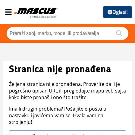
Oglasi!
Stranica nije pronađena
Željena stranica nije pronađena. Proverite da li je
pogrešno upisan URL ili pregledajte mapu veb-sajta
kako biste pronašli ono što tražite.
Ima li drugih problema? Pošaljite e-poštu u
nastavku i javićemo vam se. Hvala vam na
strpljenju!