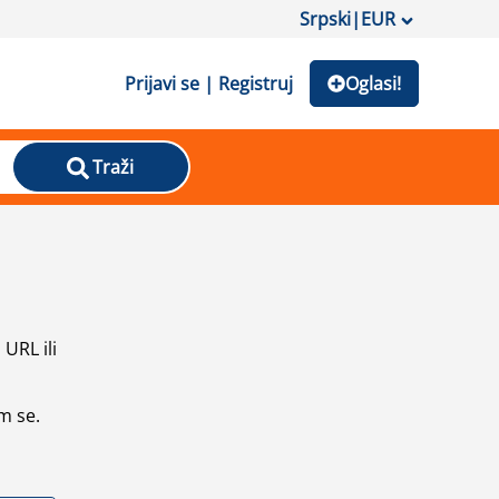
Srpski
|
EUR
Prijavi se | Registruj
Oglasi!
Traži
URL ili
m se.