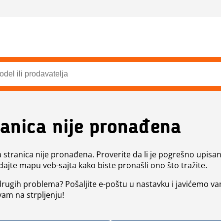
ranica nije pronađena
a stranica nije pronađena. Proverite da li je pogrešno upisan 
dajte mapu veb-sajta kako biste pronašli ono što tražite.
 drugih problema? Pošaljite e-poštu u nastavku i javićemo va
vam na strpljenju!