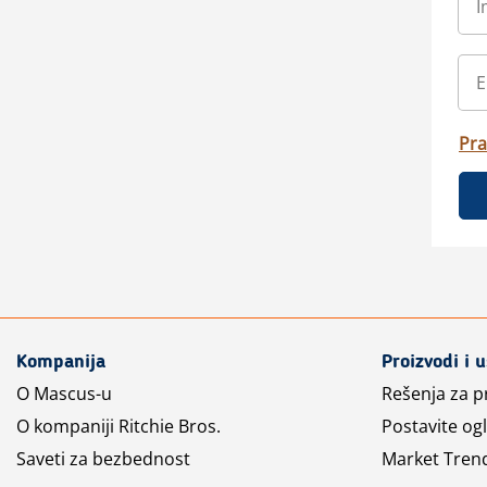
Pra
Kompanija
Proizvodi i 
O Mascus-u
Rešenja za 
O kompaniji Ritchie Bros.
Postavite og
Saveti za bezbednost
Market Tren