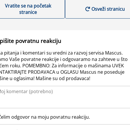
Vratite se na početak
Osveži stranicu
stranice
pišite povratnu reakciju
a pitanja i komentari su vredni za razvoj servisa Mascus.
amo Vaše povratne reakcije i odgovaramo na zahteve u što
ćem roku. POMEMBNO: Za informacije o mašinama UVEK
NTAKTIRAJTE PRODAVACA u OGLASU Mascus ne poseduje
ine u oglasima! Mašine su od prodavaca!
Želim odgovor na moju povratnu reakciju.