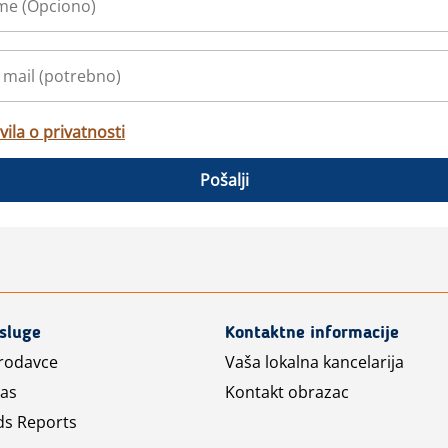
vila o privatnosti
Pošalji
usluge
Kontaktne informacije
prodavce
Vaša lokalna kancelarija
las
Kontakt obrazac
ds Reports