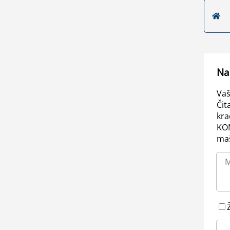
Na
Vaš
Čit
kra
KO
maš