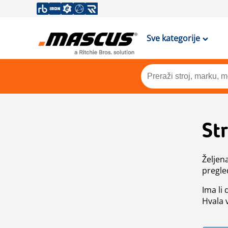
Sve kategorije
St
Željen
pregle
Ima li
Hvala 