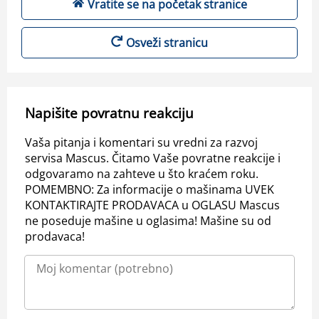
Vratite se na početak stranice
Osveži stranicu
Napišite povratnu reakciju
Vaša pitanja i komentari su vredni za razvoj
servisa Mascus. Čitamo Vaše povratne reakcije i
odgovaramo na zahteve u što kraćem roku.
POMEMBNO: Za informacije o mašinama UVEK
KONTAKTIRAJTE PRODAVACA u OGLASU Mascus
ne poseduje mašine u oglasima! Mašine su od
prodavaca!