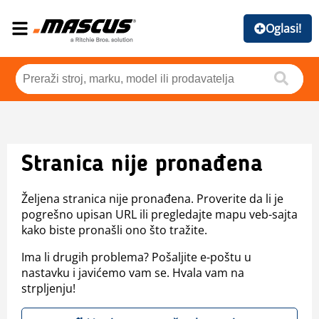
Oglasi!
Stranica nije pronađena
Željena stranica nije pronađena. Proverite da li je
pogrešno upisan URL ili pregledajte mapu veb-sajta
kako biste pronašli ono što tražite.
Ima li drugih problema? Pošaljite e-poštu u
nastavku i javićemo vam se. Hvala vam na
strpljenju!