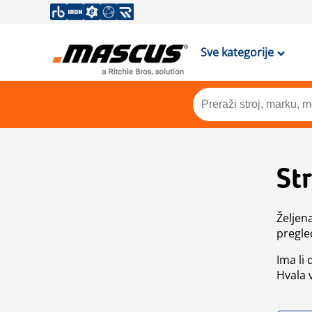
Sve kategorije
St
Željen
pregle
Ima li
Hvala 