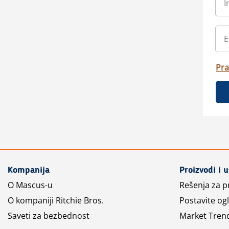
Pra
Kompanija
Proizvodi i 
O Mascus-u
Rešenja za 
O kompaniji Ritchie Bros.
Postavite og
Saveti za bezbednost
Market Tren