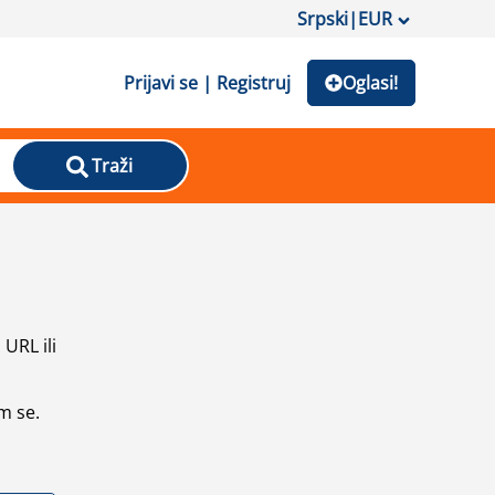
Srpski
|
EUR
Prijavi se | Registruj
Oglasi!
Traži
URL ili
m se.