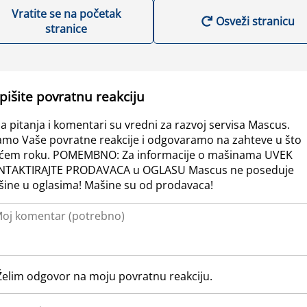
Vratite se na početak
Osveži stranicu
stranice
pišite povratnu reakciju
a pitanja i komentari su vredni za razvoj servisa Mascus.
amo Vaše povratne reakcije i odgovaramo na zahteve u što
ćem roku. POMEMBNO: Za informacije o mašinama UVEK
NTAKTIRAJTE PRODAVACA u OGLASU Mascus ne poseduje
ine u oglasima! Mašine su od prodavaca!
Želim odgovor na moju povratnu reakciju.