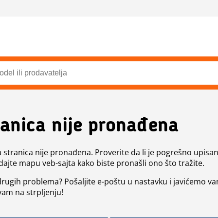
ranica nije pronađena
a stranica nije pronađena. Proverite da li je pogrešno upisan 
dajte mapu veb-sajta kako biste pronašli ono što tražite.
 drugih problema? Pošaljite e-poštu u nastavku i javićemo va
vam na strpljenju!