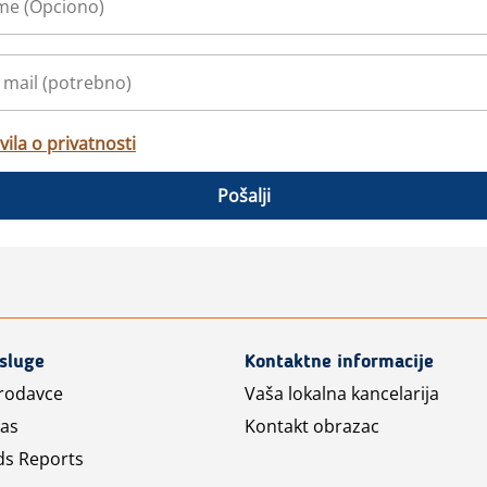
vila o privatnosti
Pošalji
usluge
Kontaktne informacije
prodavce
Vaša lokalna kancelarija
las
Kontakt obrazac
ds Reports