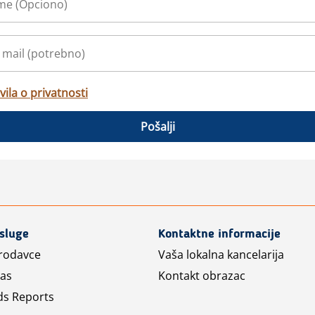
vila o privatnosti
Pošalji
usluge
Kontaktne informacije
prodavce
Vaša lokalna kancelarija
las
Kontakt obrazac
ds Reports