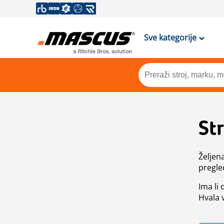
Sve kategorije
St
Željen
pregle
Ima li
Hvala 