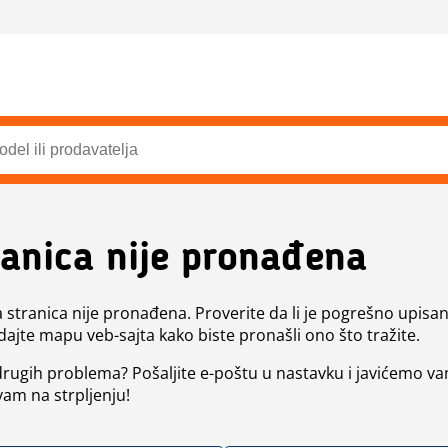
ranica nije pronađena
a stranica nije pronađena. Proverite da li je pogrešno upisan 
dajte mapu veb-sajta kako biste pronašli ono što tražite.
 drugih problema? Pošaljite e-poštu u nastavku i javićemo va
vam na strpljenju!