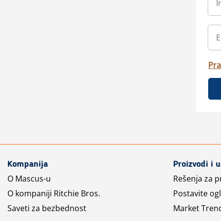
Pra
Kompanija
Proizvodi i 
O Mascus-u
Rešenja za 
O kompaniji Ritchie Bros.
Postavite og
Saveti za bezbednost
Market Tren