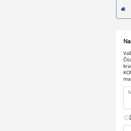
Na
Vaš
Čit
kra
KO
maš