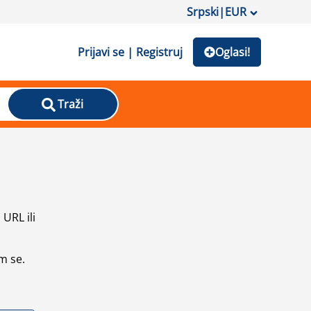
Srpski
|
EUR
Prijavi se | Registruj
Oglasi!
Traži
URL ili
m se.