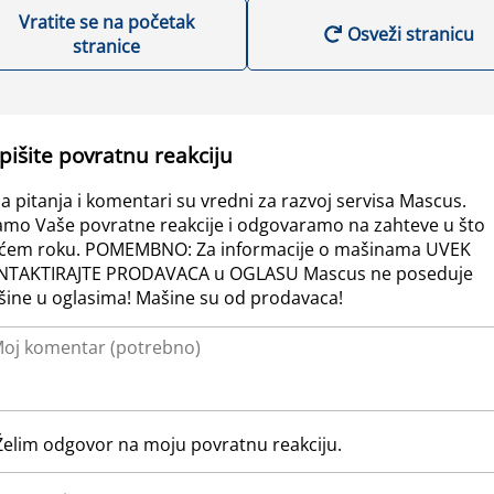
Vratite se na početak
Osveži stranicu
stranice
pišite povratnu reakciju
a pitanja i komentari su vredni za razvoj servisa Mascus.
amo Vaše povratne reakcije i odgovaramo na zahteve u što
ćem roku. POMEMBNO: Za informacije o mašinama UVEK
NTAKTIRAJTE PRODAVACA u OGLASU Mascus ne poseduje
ine u oglasima! Mašine su od prodavaca!
Želim odgovor na moju povratnu reakciju.