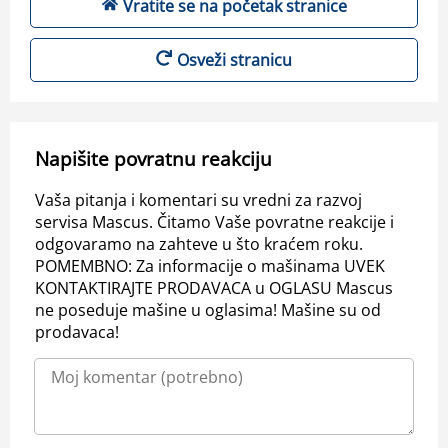
Vratite se na početak stranice
Osveži stranicu
Napišite povratnu reakciju
Vaša pitanja i komentari su vredni za razvoj
servisa Mascus. Čitamo Vaše povratne reakcije i
odgovaramo na zahteve u što kraćem roku.
POMEMBNO: Za informacije o mašinama UVEK
KONTAKTIRAJTE PRODAVACA u OGLASU Mascus
ne poseduje mašine u oglasima! Mašine su od
prodavaca!