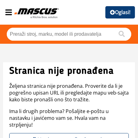
Oglasi!
Stranica nije pronađena
Željena stranica nije pronađena. Proverite da li je
pogrešno upisan URL ili pregledajte mapu veb-sajta
kako biste pronašli ono što tražite.
Ima li drugih problema? Pošaljite e-poštu u
nastavku i javićemo vam se. Hvala vam na
strpljenju!