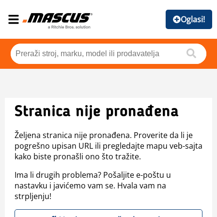
Oglasi!
Stranica nije pronađena
Željena stranica nije pronađena. Proverite da li je
pogrešno upisan URL ili pregledajte mapu veb-sajta
kako biste pronašli ono što tražite.
Ima li drugih problema? Pošaljite e-poštu u
nastavku i javićemo vam se. Hvala vam na
strpljenju!