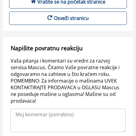
Vratite se na početak stranice
Osveži stranicu
Napišite povratnu reakciju
Vaša pitanja i komentari su vredni za razvoj
servisa Mascus. Čitamo Vaše povratne reakcije i
odgovaramo na zahteve u što kraćem roku.
POMEMBNO: Za informacije o mašinama UVEK
KONTAKTIRAJTE PRODAVACA u OGLASU Mascus
ne poseduje mašine u oglasima! Mašine su od
prodavaca!