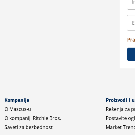
Pra
Kompanija
Proizvodi i 
O Mascus-u
Rešenja za 
O kompaniji Ritchie Bros.
Postavite og
Saveti za bezbednost
Market Tren