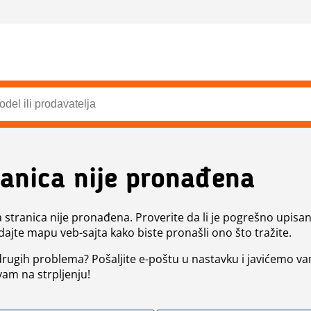
ranica nije pronađena
a stranica nije pronađena. Proverite da li je pogrešno upisan 
dajte mapu veb-sajta kako biste pronašli ono što tražite.
 drugih problema? Pošaljite e-poštu u nastavku i javićemo va
vam na strpljenju!