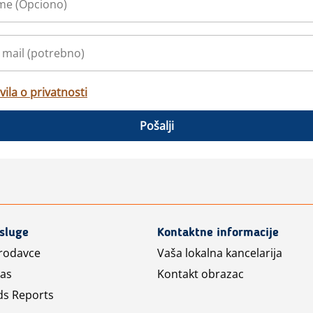
vila o privatnosti
Pošalji
usluge
Kontaktne informacije
prodavce
Vaša lokalna kancelarija
las
Kontakt obrazac
ds Reports