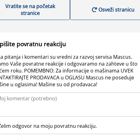
Vratite se na početak
Osveži stranicu
stranice
pišite povratnu reakciju
a pitanja i komentari su vredni za razvoj servisa Mascus.
amo Vaše povratne reakcije i odgovaramo na zahteve u što
ćem roku. POMEMBNO: Za informacije o mašinama UVEK
NTAKTIRAJTE PRODAVACA u OGLASU Mascus ne poseduje
ine u oglasima! Mašine su od prodavaca!
Želim odgovor na moju povratnu reakciju.