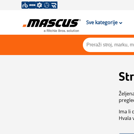
Sve kategorije
St
Željen
pregle
Ima li
Hvala 