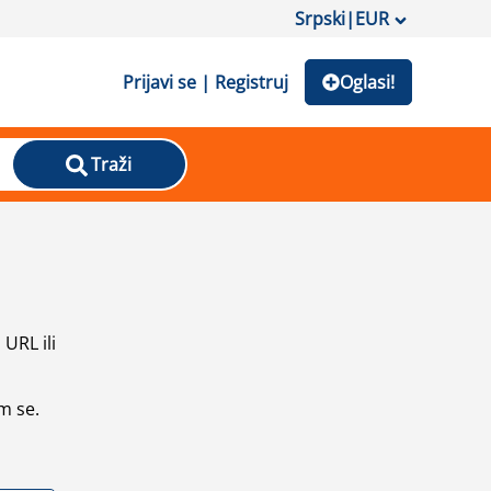
Srpski
|
EUR
Prijavi se | Registruj
Oglasi!
Traži
URL ili
m se.