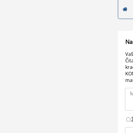
Na
Vaš
Čit
kra
KO
maš