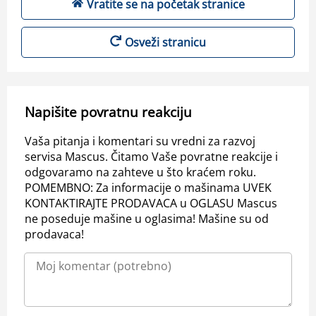
Vratite se na početak stranice
Osveži stranicu
Napišite povratnu reakciju
Vaša pitanja i komentari su vredni za razvoj
servisa Mascus. Čitamo Vaše povratne reakcije i
odgovaramo na zahteve u što kraćem roku.
POMEMBNO: Za informacije o mašinama UVEK
KONTAKTIRAJTE PRODAVACA u OGLASU Mascus
ne poseduje mašine u oglasima! Mašine su od
prodavaca!