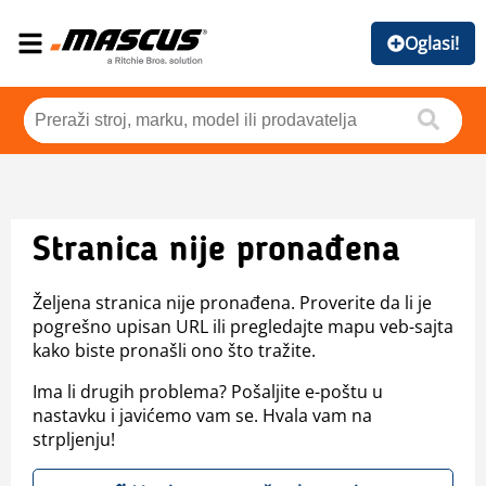
Oglasi!
Stranica nije pronađena
Željena stranica nije pronađena. Proverite da li je
pogrešno upisan URL ili pregledajte mapu veb-sajta
kako biste pronašli ono što tražite.
Ima li drugih problema? Pošaljite e-poštu u
nastavku i javićemo vam se. Hvala vam na
strpljenju!