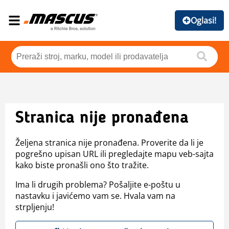
Oglasi!
Stranica nije pronađena
Željena stranica nije pronađena. Proverite da li je
pogrešno upisan URL ili pregledajte mapu veb-sajta
kako biste pronašli ono što tražite.
Ima li drugih problema? Pošaljite e-poštu u
nastavku i javićemo vam se. Hvala vam na
strpljenju!