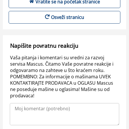
Vratite se na početak stranice
Osveži stranicu
Napišite povratnu reakciju
Vaša pitanja i komentari su vredni za razvoj
servisa Mascus. Čitamo Vaše povratne reakcije i
odgovaramo na zahteve u što kraćem roku.
POMEMBNO: Za informacije o mašinama UVEK
KONTAKTIRAJTE PRODAVACA u OGLASU Mascus
ne poseduje mašine u oglasima! Mašine su od
prodavaca!