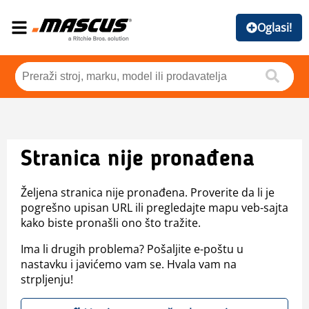
Oglasi!
Stranica nije pronađena
Željena stranica nije pronađena. Proverite da li je
pogrešno upisan URL ili pregledajte mapu veb-sajta
kako biste pronašli ono što tražite.
Ima li drugih problema? Pošaljite e-poštu u
nastavku i javićemo vam se. Hvala vam na
strpljenju!