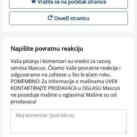
Vratite se na početak stranice
Osveži stranicu
Napišite povratnu reakciju
Vaša pitanja i komentari su vredni za razvoj
servisa Mascus. Čitamo Vaše povratne reakcije i
odgovaramo na zahteve u što kraćem roku.
POMEMBNO: Za informacije o mašinama UVEK
KONTAKTIRAJTE PRODAVACA u OGLASU Mascus
ne poseduje mašine u oglasima! Mašine su od
prodavaca!