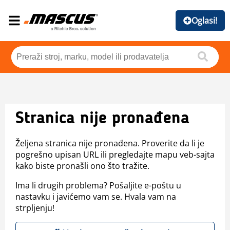
Oglasi!
Stranica nije pronađena
Željena stranica nije pronađena. Proverite da li je
pogrešno upisan URL ili pregledajte mapu veb-sajta
kako biste pronašli ono što tražite.
Ima li drugih problema? Pošaljite e-poštu u
nastavku i javićemo vam se. Hvala vam na
strpljenju!