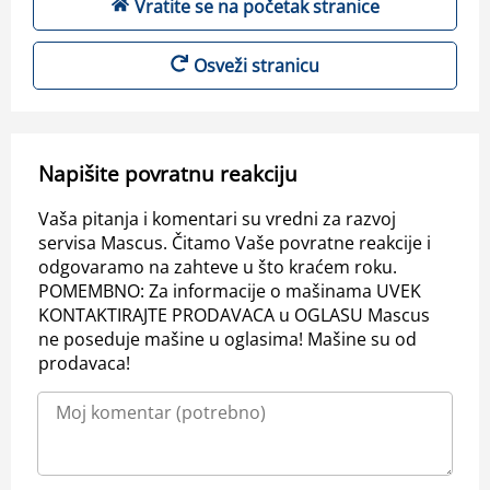
Vratite se na početak stranice
Osveži stranicu
Napišite povratnu reakciju
Vaša pitanja i komentari su vredni za razvoj
servisa Mascus. Čitamo Vaše povratne reakcije i
odgovaramo na zahteve u što kraćem roku.
POMEMBNO: Za informacije o mašinama UVEK
KONTAKTIRAJTE PRODAVACA u OGLASU Mascus
ne poseduje mašine u oglasima! Mašine su od
prodavaca!