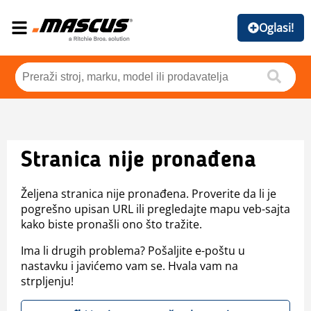
Oglasi!
Stranica nije pronađena
Željena stranica nije pronađena. Proverite da li je
pogrešno upisan URL ili pregledajte mapu veb-sajta
kako biste pronašli ono što tražite.
Ima li drugih problema? Pošaljite e-poštu u
nastavku i javićemo vam se. Hvala vam na
strpljenju!