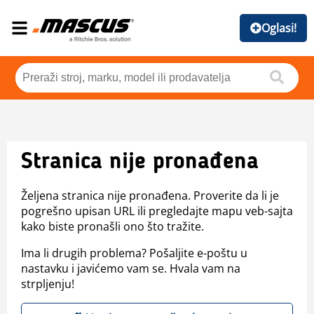
Oglasi!
Stranica nije pronađena
Željena stranica nije pronađena. Proverite da li je
pogrešno upisan URL ili pregledajte mapu veb-sajta
kako biste pronašli ono što tražite.
Ima li drugih problema? Pošaljite e-poštu u
nastavku i javićemo vam se. Hvala vam na
strpljenju!