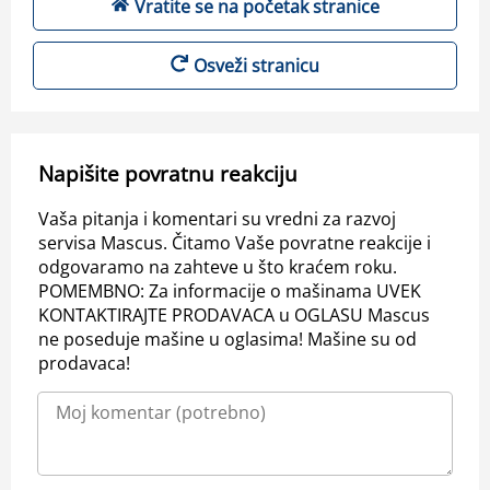
Vratite se na početak stranice
Osveži stranicu
Napišite povratnu reakciju
Vaša pitanja i komentari su vredni za razvoj
servisa Mascus. Čitamo Vaše povratne reakcije i
odgovaramo na zahteve u što kraćem roku.
POMEMBNO: Za informacije o mašinama UVEK
KONTAKTIRAJTE PRODAVACA u OGLASU Mascus
ne poseduje mašine u oglasima! Mašine su od
prodavaca!