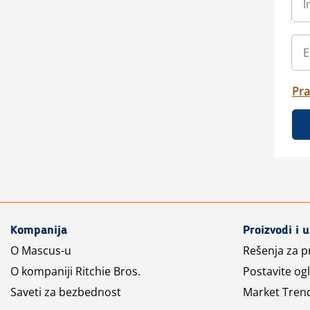
Pra
Kompanija
Proizvodi i 
O Mascus-u
Rešenja za 
O kompaniji Ritchie Bros.
Postavite og
Saveti za bezbednost
Market Tren