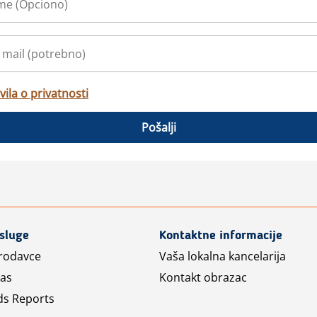
vila o privatnosti
Pošalji
usluge
Kontaktne informacije
prodavce
Vaša lokalna kancelarija
las
Kontakt obrazac
ds Reports