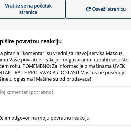
Vratite se na početak
Osveži stranicu
stranice
pišite povratnu reakciju
a pitanja i komentari su vredni za razvoj servisa Mascus.
amo Vaše povratne reakcije i odgovaramo na zahteve u što
ćem roku. POMEMBNO: Za informacije o mašinama UVEK
NTAKTIRAJTE PRODAVACA u OGLASU Mascus ne poseduje
ine u oglasima! Mašine su od prodavaca!
Želim odgovor na moju povratnu reakciju.