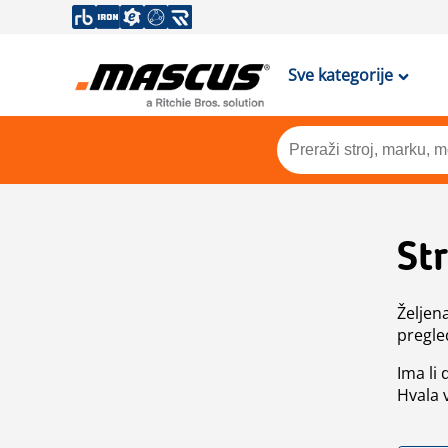
Sve kategorije
St
Željen
pregle
Ima li
Hvala 