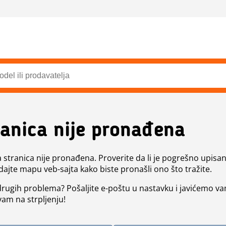
ranica nije pronađena
a stranica nije pronađena. Proverite da li je pogrešno upisan 
dajte mapu veb-sajta kako biste pronašli ono što tražite.
 drugih problema? Pošaljite e-poštu u nastavku i javićemo va
vam na strpljenju!