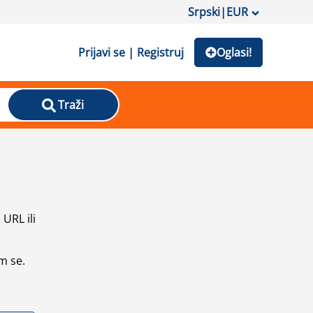
Srpski
|
EUR
Prijavi se | Registruj
Oglasi!
Traži
URL ili
m se.