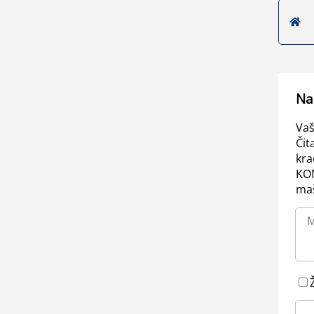
Na
Vaš
Čit
kra
KO
maš