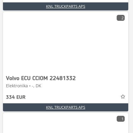
KNL TRUCKPARTS APS
2
Volvo ECU CCIOM 22481332
Elektronika • -, DK
334 EUR
KNL TRUCKPARTS APS
1