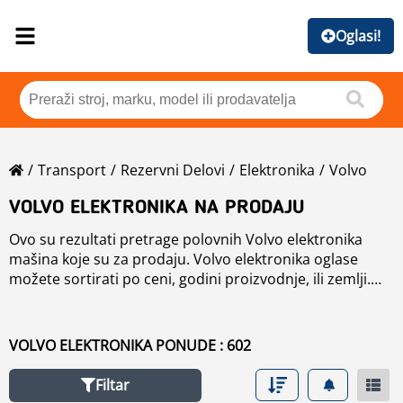
Oglasi!
Transport
Rezervni Delovi
Elektronika
Volvo
VOLVO ELEKTRONIKA NA PRODAJU
Ovo su rezultati pretrage polovnih Volvo elektronika
mašina koje su za prodaju. Volvo elektronika oglase
možete sortirati po ceni, godini proizvodnje, ili zemlji.
Takođe možete, da koristite kriterijume za pretragu na
levo da ubrzate pretragu, ili pročitajte više o Volvo
elektronika u Brend sekciji.
VOLVO ELEKTRONIKA PONUDE : 602
Filtar