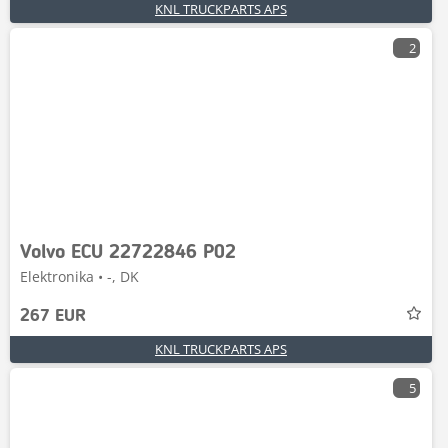
KNL TRUCKPARTS APS
2
Volvo ECU 22722846 P02
Elektronika • -, DK
267 EUR
KNL TRUCKPARTS APS
5