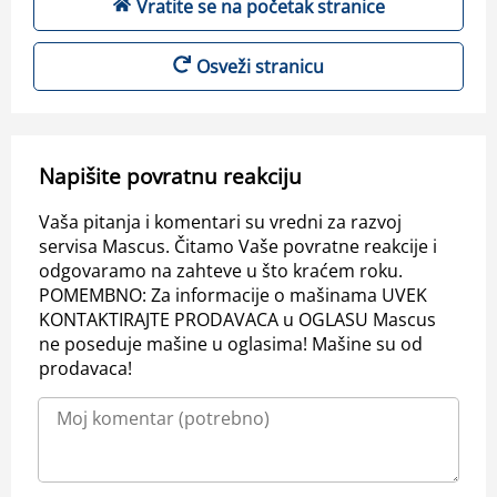
Vratite se na početak stranice
Osveži stranicu
Napišite povratnu reakciju
Vaša pitanja i komentari su vredni za razvoj
servisa Mascus. Čitamo Vaše povratne reakcije i
odgovaramo na zahteve u što kraćem roku.
POMEMBNO: Za informacije o mašinama UVEK
KONTAKTIRAJTE PRODAVACA u OGLASU Mascus
ne poseduje mašine u oglasima! Mašine su od
prodavaca!