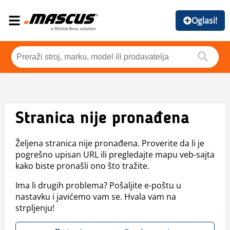
Oglasi!
Stranica nije pronađena
Željena stranica nije pronađena. Proverite da li je
pogrešno upisan URL ili pregledajte mapu veb-sajta
kako biste pronašli ono što tražite.
Ima li drugih problema? Pošaljite e-poštu u
nastavku i javićemo vam se. Hvala vam na
strpljenju!