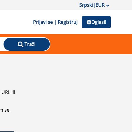
Srpski
|
EUR
Prijavi se | Registruj
Oglasi!
Traži
URL ili
m se.