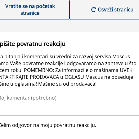
Vratite se na početak
Osveži stranicu
stranice
pišite povratnu reakciju
a pitanja i komentari su vredni za razvoj servisa Mascus.
amo Vaše povratne reakcije i odgovaramo na zahteve u što
ćem roku. POMEMBNO: Za informacije o mašinama UVEK
NTAKTIRAJTE PRODAVACA u OGLASU Mascus ne poseduje
ine u oglasima! Mašine su od prodavaca!
Želim odgovor na moju povratnu reakciju.