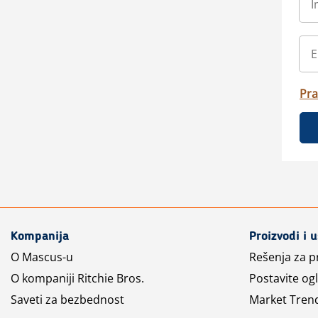
Pra
Kompanija
Proizvodi i 
O Mascus-u
Rešenja za 
O kompaniji Ritchie Bros.
Postavite og
Saveti za bezbednost
Market Tren