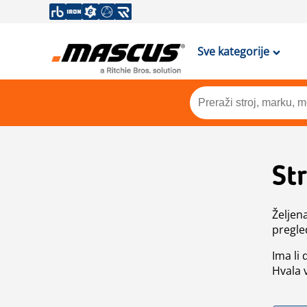
Sve kategorije
St
Željen
pregle
Ima li
Hvala 