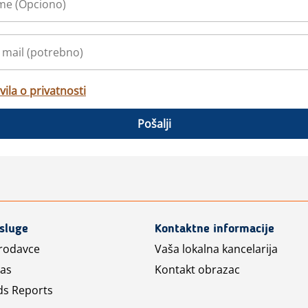
vila o privatnosti
Pošalji
usluge
Kontaktne informacije
prodavce
Vaša lokalna kancelarija
las
Kontakt obrazac
ds Reports