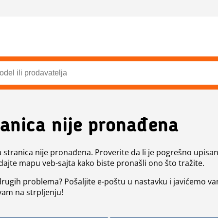
ranica nije pronađena
a stranica nije pronađena. Proverite da li je pogrešno upisan 
dajte mapu veb-sajta kako biste pronašli ono što tražite.
 drugih problema? Pošaljite e-poštu u nastavku i javićemo va
vam na strpljenju!