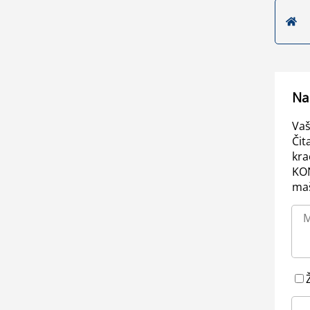
Na
Vaš
Čit
kra
KO
maš