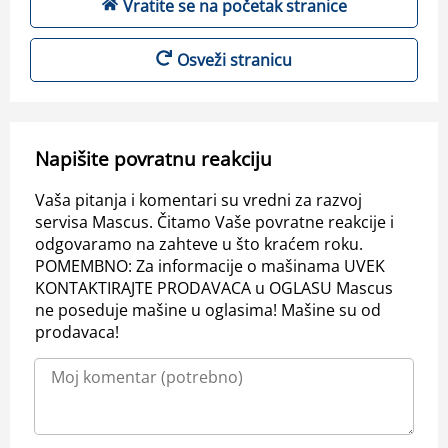
Vratite se na početak stranice
Osveži stranicu
Napišite povratnu reakciju
Vaša pitanja i komentari su vredni za razvoj
servisa Mascus. Čitamo Vaše povratne reakcije i
odgovaramo na zahteve u što kraćem roku.
POMEMBNO: Za informacije o mašinama UVEK
KONTAKTIRAJTE PRODAVACA u OGLASU Mascus
ne poseduje mašine u oglasima! Mašine su od
prodavaca!