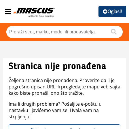
Oglasi!
Stranica nije pronađena
Željena stranica nije pronađena. Proverite da li je
pogrešno upisan URL ili pregledajte mapu veb-sajta
kako biste pronašli ono što tražite.
Ima li drugih problema? Pošaljite e-poštu u
nastavku i javićemo vam se. Hvala vam na
strpljenju!