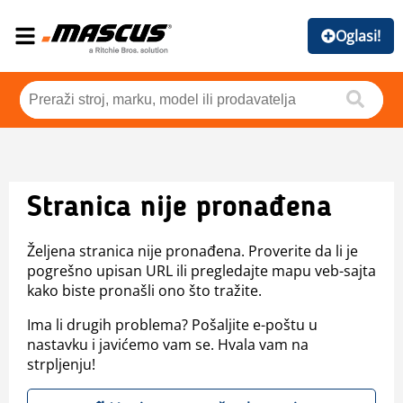
Oglasi!
Stranica nije pronađena
Željena stranica nije pronađena. Proverite da li je
pogrešno upisan URL ili pregledajte mapu veb-sajta
kako biste pronašli ono što tražite.
Ima li drugih problema? Pošaljite e-poštu u
nastavku i javićemo vam se. Hvala vam na
strpljenju!