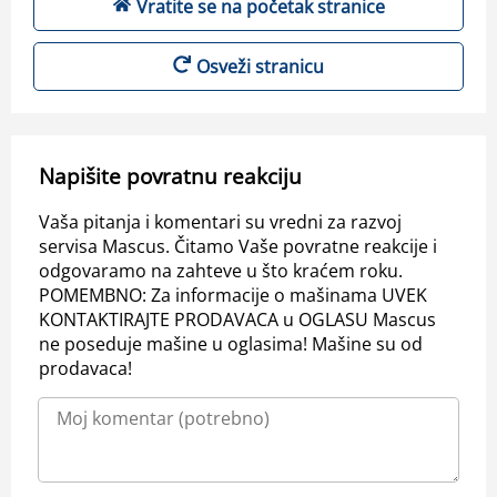
Vratite se na početak stranice
Osveži stranicu
Napišite povratnu reakciju
Vaša pitanja i komentari su vredni za razvoj
servisa Mascus. Čitamo Vaše povratne reakcije i
odgovaramo na zahteve u što kraćem roku.
POMEMBNO: Za informacije o mašinama UVEK
KONTAKTIRAJTE PRODAVACA u OGLASU Mascus
ne poseduje mašine u oglasima! Mašine su od
prodavaca!