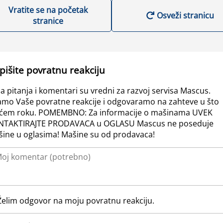
Vratite se na početak
Osveži stranicu
stranice
pišite povratnu reakciju
a pitanja i komentari su vredni za razvoj servisa Mascus.
amo Vaše povratne reakcije i odgovaramo na zahteve u što
ćem roku. POMEMBNO: Za informacije o mašinama UVEK
NTAKTIRAJTE PRODAVACA u OGLASU Mascus ne poseduje
ine u oglasima! Mašine su od prodavaca!
Želim odgovor na moju povratnu reakciju.