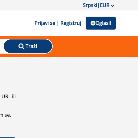
Srpski
|
EUR
Prijavi se | Registruj
Oglasi!
Traži
URL ili
m se.