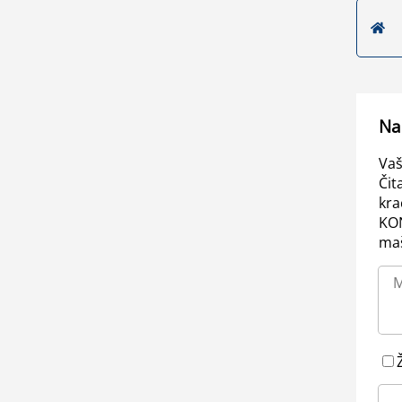
Na
Vaš
Čit
kra
KO
maš