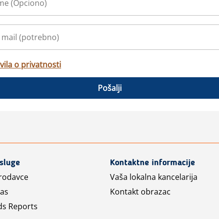
vila o privatnosti
Pošalji
usluge
Kontaktne informacije
prodavce
Vaša lokalna kancelarija
las
Kontakt obrazac
ds Reports