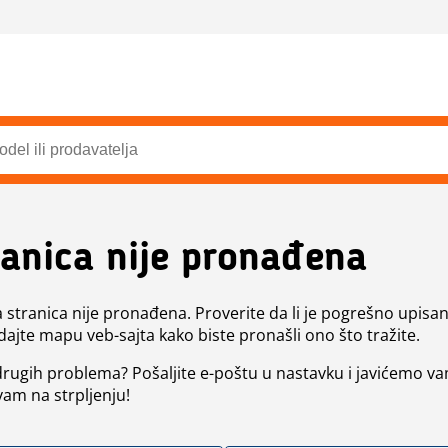
ranica nije pronađena
a stranica nije pronađena. Proverite da li je pogrešno upisan 
dajte mapu veb-sajta kako biste pronašli ono što tražite.
 drugih problema? Pošaljite e-poštu u nastavku i javićemo va
vam na strpljenju!