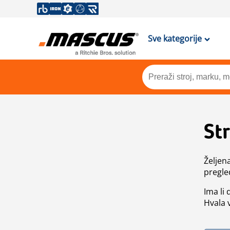
Sve kategorije
St
Željen
pregle
Ima li
Hvala 