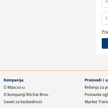
Pra
Kompanija
Proizvodi i 
O Mascus-u
Rešenja za 
O kompaniji Ritchie Bros.
Postavite og
Saveti za bezbednost
Market Tren