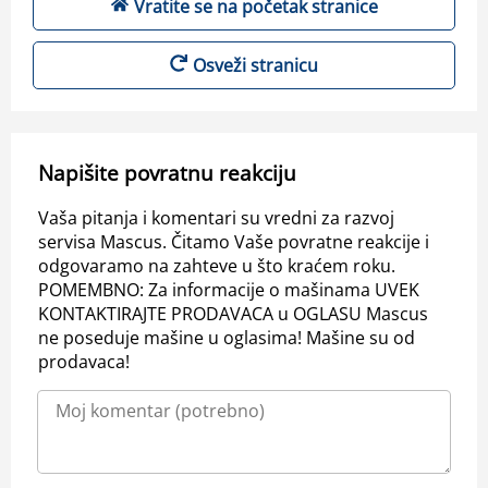
Vratite se na početak stranice
Osveži stranicu
Napišite povratnu reakciju
Vaša pitanja i komentari su vredni za razvoj
servisa Mascus. Čitamo Vaše povratne reakcije i
odgovaramo na zahteve u što kraćem roku.
POMEMBNO: Za informacije o mašinama UVEK
KONTAKTIRAJTE PRODAVACA u OGLASU Mascus
ne poseduje mašine u oglasima! Mašine su od
prodavaca!