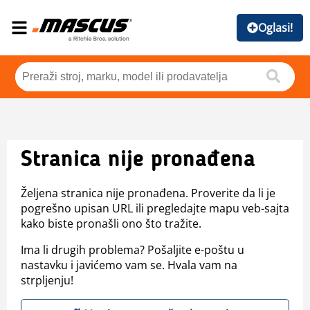
Oglasi!
Stranica nije pronađena
Željena stranica nije pronađena. Proverite da li je
pogrešno upisan URL ili pregledajte mapu veb-sajta
kako biste pronašli ono što tražite.
Ima li drugih problema? Pošaljite e-poštu u
nastavku i javićemo vam se. Hvala vam na
strpljenju!