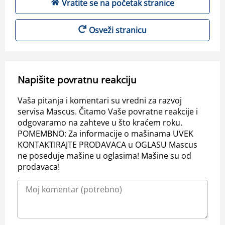
Vratite se na početak stranice
Osveži stranicu
Napišite povratnu reakciju
Vaša pitanja i komentari su vredni za razvoj
servisa Mascus. Čitamo Vaše povratne reakcije i
odgovaramo na zahteve u što kraćem roku.
POMEMBNO: Za informacije o mašinama UVEK
KONTAKTIRAJTE PRODAVACA u OGLASU Mascus
ne poseduje mašine u oglasima! Mašine su od
prodavaca!