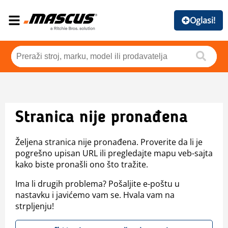
Oglasi!
Stranica nije pronađena
Željena stranica nije pronađena. Proverite da li je
pogrešno upisan URL ili pregledajte mapu veb-sajta
kako biste pronašli ono što tražite.
Ima li drugih problema? Pošaljite e-poštu u
nastavku i javićemo vam se. Hvala vam na
strpljenju!