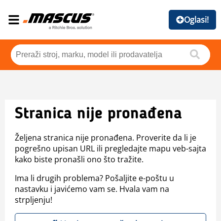
Oglasi!
Stranica nije pronađena
Željena stranica nije pronađena. Proverite da li je
pogrešno upisan URL ili pregledajte mapu veb-sajta
kako biste pronašli ono što tražite.
Ima li drugih problema? Pošaljite e-poštu u
nastavku i javićemo vam se. Hvala vam na
strpljenju!