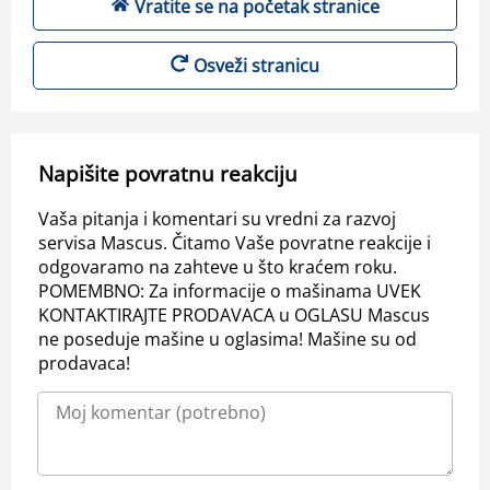
Vratite se na početak stranice
Osveži stranicu
Napišite povratnu reakciju
Vaša pitanja i komentari su vredni za razvoj
servisa Mascus. Čitamo Vaše povratne reakcije i
odgovaramo na zahteve u što kraćem roku.
POMEMBNO: Za informacije o mašinama UVEK
KONTAKTIRAJTE PRODAVACA u OGLASU Mascus
ne poseduje mašine u oglasima! Mašine su od
prodavaca!