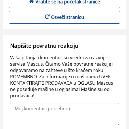
Vratite se na početak stranice
Osveži stranicu
Napišite povratnu reakciju
Vaša pitanja i komentari su vredni za razvoj
servisa Mascus. Čitamo Vaše povratne reakcije i
odgovaramo na zahteve u što kraćem roku.
POMEMBNO: Za informacije o mašinama UVEK
KONTAKTIRAJTE PRODAVACA u OGLASU Mascus
ne poseduje mašine u oglasima! Mašine su od
prodavaca!