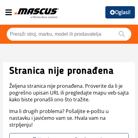
Oglasi!
Stranica nije pronađena
Željena stranica nije pronađena. Proverite da li je
pogrešno upisan URL ili pregledajte mapu veb-sajta
kako biste pronašli ono što tražite.
Ima li drugih problema? Pošaljite e-poštu u
nastavku i javićemo vam se. Hvala vam na
strpljenju!