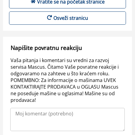
Vratite se na početak stranice
Osveži stranicu
Napišite povratnu reakciju
Vaša pitanja i komentari su vredni za razvoj
servisa Mascus. Čitamo Vaše povratne reakcije i
odgovaramo na zahteve u što kraćem roku.
POMEMBNO: Za informacije o mašinama UVEK
KONTAKTIRAJTE PRODAVACA u OGLASU Mascus
ne poseduje mašine u oglasima! Mašine su od
prodavaca!