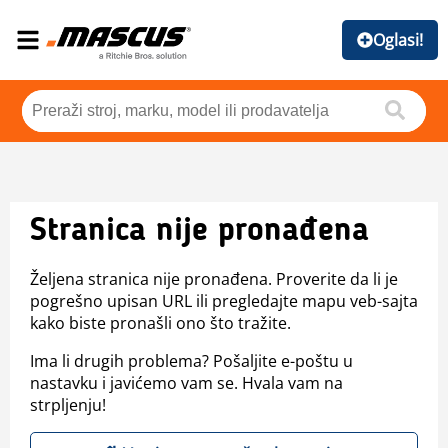
Oglasi!
Stranica nije pronađena
Željena stranica nije pronađena. Proverite da li je
pogrešno upisan URL ili pregledajte mapu veb-sajta
kako biste pronašli ono što tražite.
Ima li drugih problema? Pošaljite e-poštu u
nastavku i javićemo vam se. Hvala vam na
strpljenju!