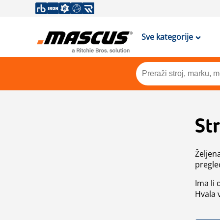
Sve kategorije
St
Željen
pregle
Ima li
Hvala 