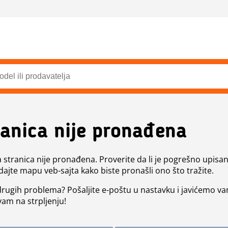
ranica nije pronađena
a stranica nije pronađena. Proverite da li je pogrešno upisan 
dajte mapu veb-sajta kako biste pronašli ono što tražite.
 drugih problema? Pošaljite e-poštu u nastavku i javićemo va
vam na strpljenju!