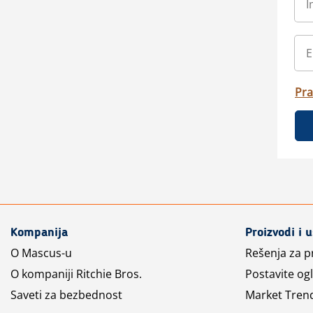
Pra
Kompanija
Proizvodi i 
O Mascus-u
Rešenja za 
O kompaniji Ritchie Bros.
Postavite og
Saveti za bezbednost
Market Tren