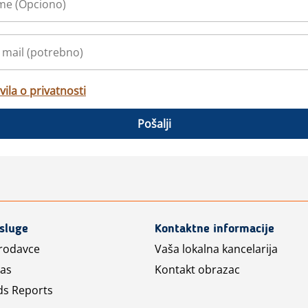
vila o privatnosti
Pošalji
usluge
Kontaktne informacije
prodavce
Vaša lokalna kancelarija
las
Kontakt obrazac
ds Reports