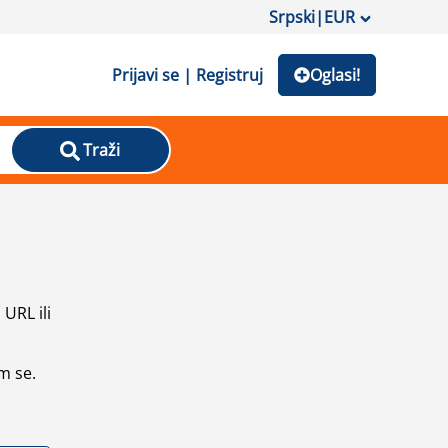
Srpski
|
EUR
Prijavi se | Registruj
Oglasi!
Traži
URL ili
m se.