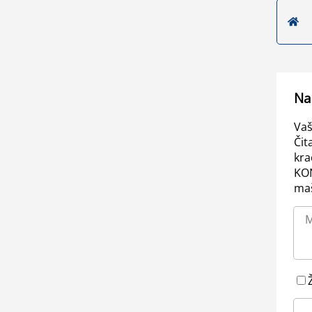
Na
Vaš
Čit
kra
KO
maš