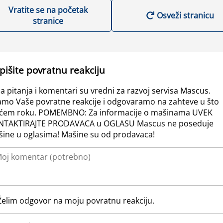
Vratite se na početak
Osveži stranicu
stranice
pišite povratnu reakciju
a pitanja i komentari su vredni za razvoj servisa Mascus.
amo Vaše povratne reakcije i odgovaramo na zahteve u što
ćem roku. POMEMBNO: Za informacije o mašinama UVEK
NTAKTIRAJTE PRODAVACA u OGLASU Mascus ne poseduje
ine u oglasima! Mašine su od prodavaca!
Želim odgovor na moju povratnu reakciju.