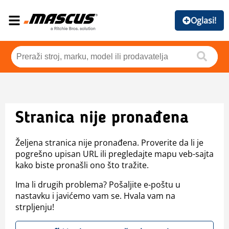
Oglasi!
Stranica nije pronađena
Željena stranica nije pronađena. Proverite da li je
pogrešno upisan URL ili pregledajte mapu veb-sajta
kako biste pronašli ono što tražite.
Ima li drugih problema? Pošaljite e-poštu u
nastavku i javićemo vam se. Hvala vam na
strpljenju!