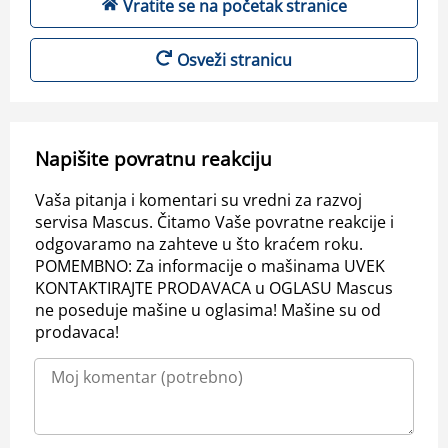
Vratite se na početak stranice
Osveži stranicu
Napišite povratnu reakciju
Vaša pitanja i komentari su vredni za razvoj
servisa Mascus. Čitamo Vaše povratne reakcije i
odgovaramo na zahteve u što kraćem roku.
POMEMBNO: Za informacije o mašinama UVEK
KONTAKTIRAJTE PRODAVACA u OGLASU Mascus
ne poseduje mašine u oglasima! Mašine su od
prodavaca!