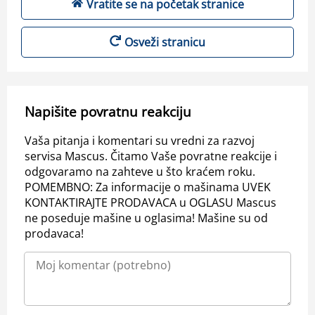
Vratite se na početak stranice
Osveži stranicu
Napišite povratnu reakciju
Vaša pitanja i komentari su vredni za razvoj
servisa Mascus. Čitamo Vaše povratne reakcije i
odgovaramo na zahteve u što kraćem roku.
POMEMBNO: Za informacije o mašinama UVEK
KONTAKTIRAJTE PRODAVACA u OGLASU Mascus
ne poseduje mašine u oglasima! Mašine su od
prodavaca!