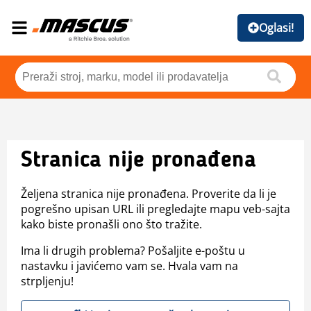
Oglasi!
Stranica nije pronađena
Željena stranica nije pronađena. Proverite da li je
pogrešno upisan URL ili pregledajte mapu veb-sajta
kako biste pronašli ono što tražite.
Ima li drugih problema? Pošaljite e-poštu u
nastavku i javićemo vam se. Hvala vam na
strpljenju!