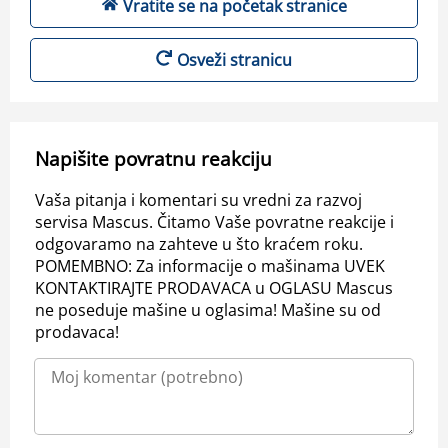
Vratite se na početak stranice
Osveži stranicu
Napišite povratnu reakciju
Vaša pitanja i komentari su vredni za razvoj
servisa Mascus. Čitamo Vaše povratne reakcije i
odgovaramo na zahteve u što kraćem roku.
POMEMBNO: Za informacije o mašinama UVEK
KONTAKTIRAJTE PRODAVACA u OGLASU Mascus
ne poseduje mašine u oglasima! Mašine su od
prodavaca!