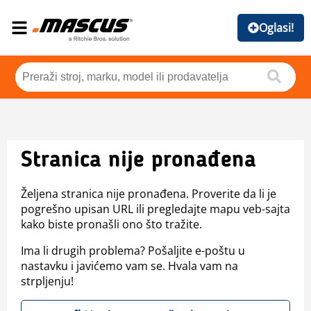
Oglasi!
Stranica nije pronađena
Željena stranica nije pronađena. Proverite da li je
pogrešno upisan URL ili pregledajte mapu veb-sajta
kako biste pronašli ono što tražite.
Ima li drugih problema? Pošaljite e-poštu u
nastavku i javićemo vam se. Hvala vam na
strpljenju!